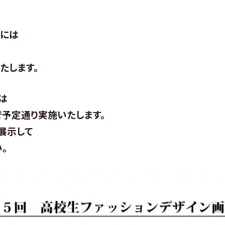
々には
たします。
は
予定通り実施いたします。
展示して
。