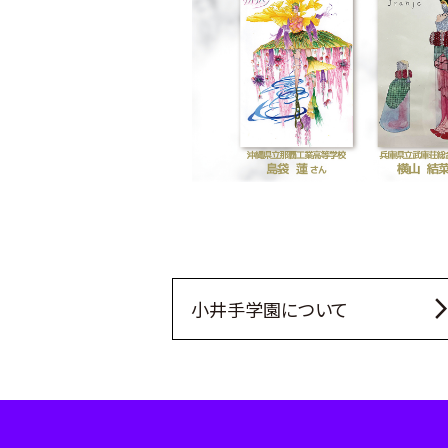
arrow_forward
小井手学園について