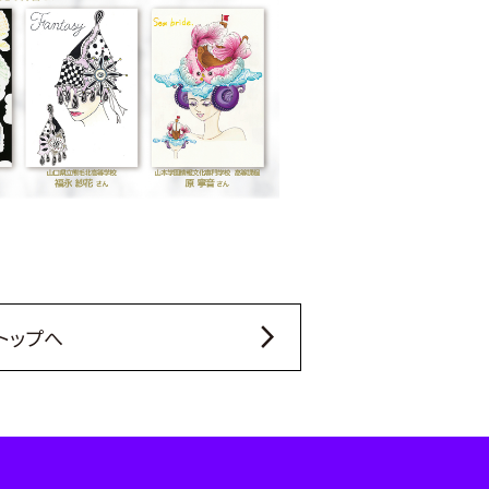
arrow_forward_ios
トップへ