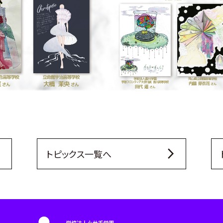
_ios
arrow_forward_ios
トピックス一覧へ