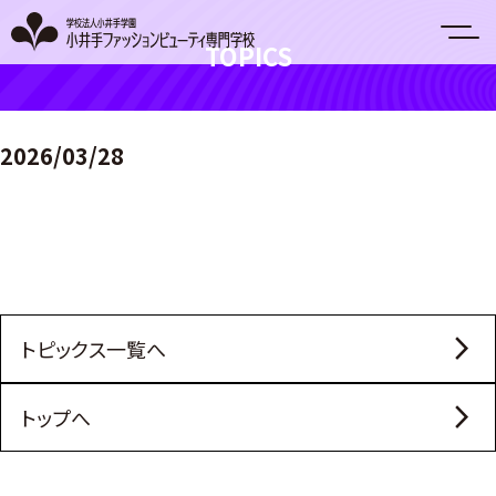
Skip
to
content
TOPICS
2026/03/28
arrow_forward_ios
トピックス一覧へ
arrow_forward_ios
トップへ