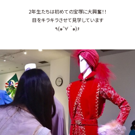
2年生たちは初めての宝塚に大興奮！！
目をキラキラさせて見学しています
٩(๑′∀ ‵๑)۶