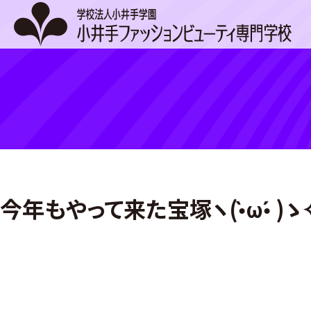
Skip
to
content
今年もやって来た宝塚ヽ(•̀ω•́ )ゝ