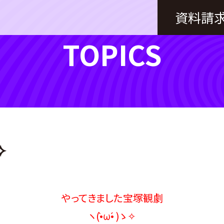
資料請
TOPICS
✧
やってきました宝塚観劇
ヽ(•̀ω•́ )ゝ✧